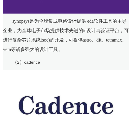
synopsys
是为全球集成电路设计提供
eda
软件工具的主导
企业，为全球电子市场提供技术先进的
ic
设计与验证平台，可
进行复杂芯片系统
(soc)
的开发，可提供
astro
、
dft
、
tetramax
、
vera
等诸多强大的设计工具。
（
）
2
cadence