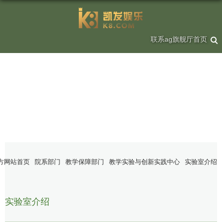
联系ag旗舰厅首页
方网站首页
院系部门
教学保障部门
教学实验与创新实践中心
实验室介绍
实验室介绍