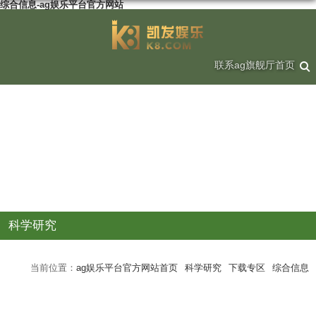
综合信息-ag娱乐平台官方网站
联系ag旗舰厅首页
科学研究
当前位置：
ag娱乐平台官方网站首页
科学研究
下载专区
综合信息