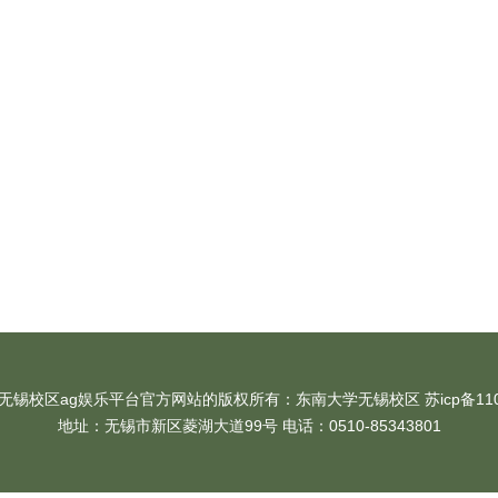
无锡校区ag娱乐平台官方网站的版权所有：东南大学无锡校区 苏icp备1105
地址：无锡市新区菱湖大道99号 电话：0510-85343801