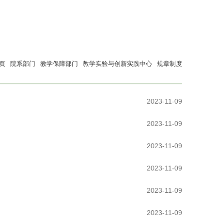
页
院系部门
教学保障部门
教学实验与创新实践中心
规章制度
2023-11-09
2023-11-09
2023-11-09
2023-11-09
2023-11-09
2023-11-09