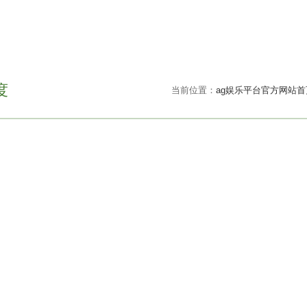
度
当前位置：
ag娱乐平台官方网站首